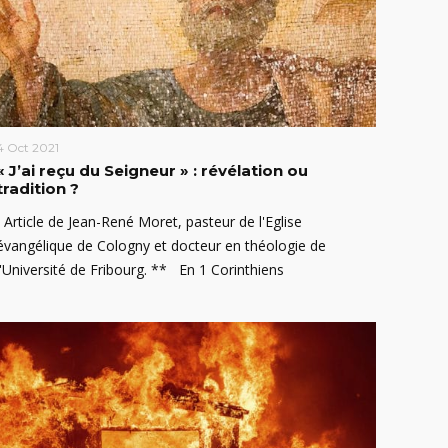
4 Oct 2021
« J’ai reçu du Seigneur » : révélation ou
tradition ?
Article de Jean-René Moret, pasteur de l'Eglise
évangélique de Cologny et docteur en théologie de
l'Université de Fribourg. ** En 1 Corinthiens