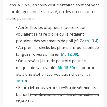
Dans la Bible, les choix vestimentaires sont souvent
le prolongement de l’activité, ou des circonstances
d’une personne :
• Après Elie, les prophètes (ou ceux qui
voulaient se faire croire qu’ils l’étaient !)
portaient des vêtements de poil (cf.
Zach 13.4
).
• Au premier siècle, les pharisiens portaient de
longues robes sombres (
Mc 12.38
).
• On a revêtu Jésus de pourpre pour se
moquer de sa royauté (
Mc 15.20
). Le pourpre
était une étoffe réservée aux riches (cf.
Lc
16.19
).
• Et au ciel, nous serons revêtu de vêtements
blancs ! (
Pas de chance pour les aficionados du
style dark
).