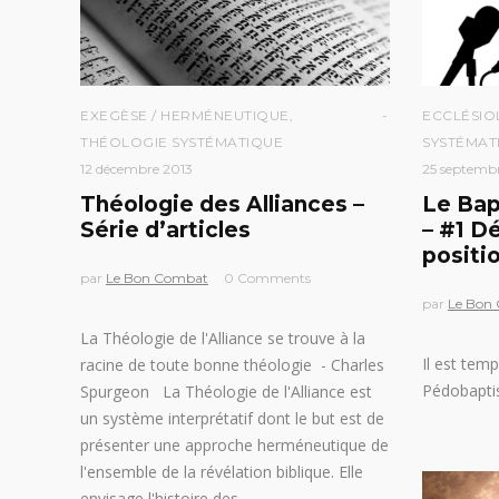
EXEGÈSE / HERMÉNEUTIQUE
,
ECCLÉSIO
THÉOLOGIE SYSTÉMATIQUE
SYSTÉMAT
12 décembre 2013
25 septemb
Théologie des Alliances –
Le Bap
Série d’articles
– #1 Dé
positi
par
Le Bon Combat
0 Comments
par
Le Bon
La Théologie de l'Alliance se trouve à la
Il est temp
racine de toute bonne théologie - Charles
Pédobapt
Spurgeon La Théologie de l'Alliance est
un système interprétatif dont le but est de
présenter une approche herméneutique de
l'ensemble de la révélation biblique. Elle
envisage l'histoire des