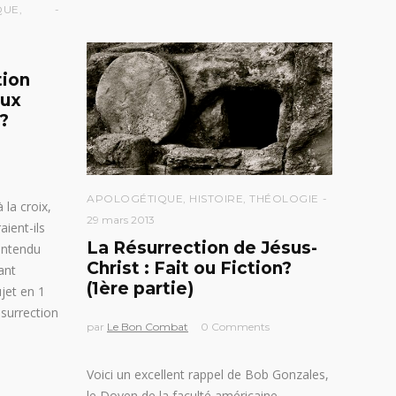
QUE
,
tion
aux
?
APOLOGÉTIQUE
,
HISTOIRE
,
THÉOLOGIE
 la croix,
29 mars 2013
aient-ils
La Résurrection de Jésus-
entendu
Christ : Fait ou Fiction?
ant
(1ère partie)
ujet en 1
ésurrection
par
Le Bon Combat
0 Comments
Voici un excellent rappel de Bob Gonzales,
le Doyen de la faculté américaine