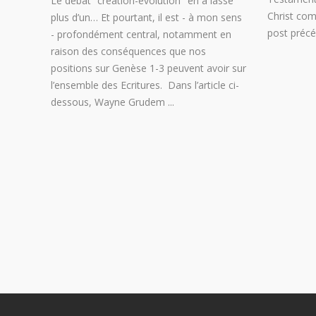
Le débat “création-évolution" en a lassé
Christ com
plus d’un… Et pourtant, il est - à mon sens
post préc
- profondément central, notamment en
raison des conséquences que nos
positions sur Genèse 1-3 peuvent avoir sur
l’ensemble des Ecritures. Dans l’article ci-
dessous, Wayne Grudem