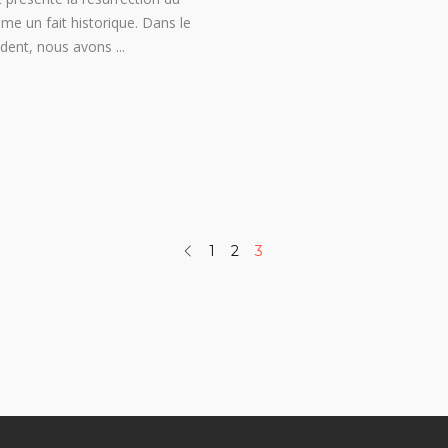
me un fait historique. Dans le
édent, nous avons
1
2
3