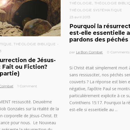
THÉOLOGIE
,
THÉOLOGIE BIBLI
THÉOLOGIE SYSTÉMATIQUE
23 avril 2013
Pourquoi la résurrec
est-elle essentielle 
pardons des péchés 
TIQUE
,
THÉOLOGIE BIBLIQUE
3
par
Le Bon Combat
0 Comments
urrection de Jésus-
: Fait ou Fiction?
Si Christ était simplement mort à
partie)
sans ressusciter, nos péchés ser
couverts ? La réponse est bien 
 Combat
1 Comment
négative, l’apôtre Paul se montr
particulièrement explicite à ce s
IMENT ressuscité. Deuxième
Corinthiens 15:17. Pourquoi la r
Bob Gonzales sur la réalité de la
est-elle si essentielle au
n corporelle de Jésus-Christ. Et
tance pour nous. Le Nouveau
présente la résurrection du