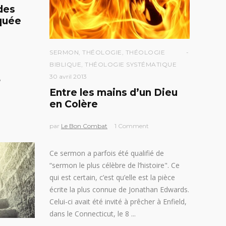
 des
quée
SERMON
,
THÉOLOGIE
,
THÉOLOGIE
BIBLIQUE
,
THÉOLOGIE SYSTÉMATIQUE
30 avril 2013
?
Entre les mains d’un Dieu
en Colère
par
Le Bon Combat
1 Comment
Ce sermon a parfois été qualifié de
“sermon le plus célèbre de l’histoire". Ce
qui est certain, c’est qu’elle est la pièce
écrite la plus connue de Jonathan Edwards.
Celui-ci avait été invité à prêcher à Enfield,
dans le Connecticut, le 8