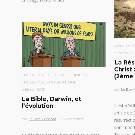
APOLOGÉ
31 mars 201
La Rés
Christ 
THÉOLOGIE
,
THÉOLOGIE BIBLIQUE
,
(2ème 
THÉOLOGIE SYSTÉMATIQUE
4 février 2013
par
Le Bon
La Bible, Darwin, et
l’évolution
Il est VRA
article de 
par
Le Bon Combat
3 Comments
résurrectio
son impor
Testament 