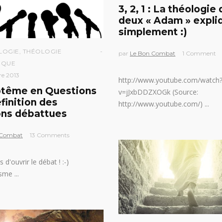
3, 2, 1 : La théologie
deux « Adam » expli
simplement :)
LOGIE
,
THÉOLOGIE
par
Le Bon Combat
1 Comment
IQUE
re 2013
http://www.youtube.com/watch
tême en Questions
v=jJxbDDZXOGk (Source:
finition des
http://www.youtube.com/)
ons débattues
 Combat
13 Comments
s d'ouvrir le débat ! :-)
isme