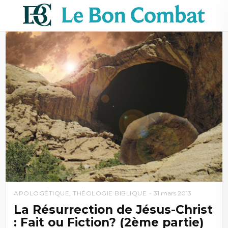
APOLOGÉTIQUE
,
THÉOLOGIE BIBLIQUE
31 mars 2013
La Résurrection de Jésus-Christ
: Fait ou Fiction? (2ème partie)