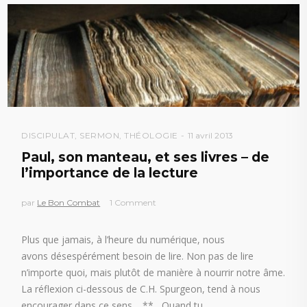
DISCIPULAT
,
SERMON
,
THÉOLOGIE
11 avril 2013
Paul, son manteau, et ses livres – de
l’importance de la lecture
par
Le Bon Combat
1 Comment
Plus que jamais, à l’heure du numérique, nous
avons désespérément besoin de lire. Non pas de lire
n’importe quoi, mais plutôt de manière à nourrir notre âme.
La réflexion ci-dessous de C.H. Spurgeon, tend à nous
encourager dans ce sens. ** Quand tu