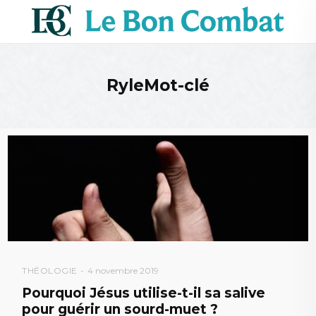
RyleMot-clé
THÉOLOGIE
4 novembre 2019
Pourquoi Jésus utilise-t-il sa salive
pour guérir un sourd-muet ?