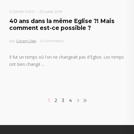
CORAM DEO
23 juillet 2019
40 ans dans la même Eglise ?! Mais
comment est-ce possible ?
par
Coram Deo
0 Comments
Il fut un temps où l'on ne changeait pas d'Eglise. Les temps
ont bien changé
1
2
3
4