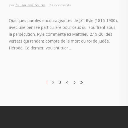
par
Guillaume Bourin
2 Comments
Quelques paroles encourageantes de J.C. Ryle (1816-1900),
avec une pensée particulière pour ceux qui souffrent sous
la persécution. Ryle commente ici Matthieu 2.19-20, des
versets qui rendent compte de la mort du roi de Judée,
Hérode. Ce dernier, voulant tuer
1
2
3
4