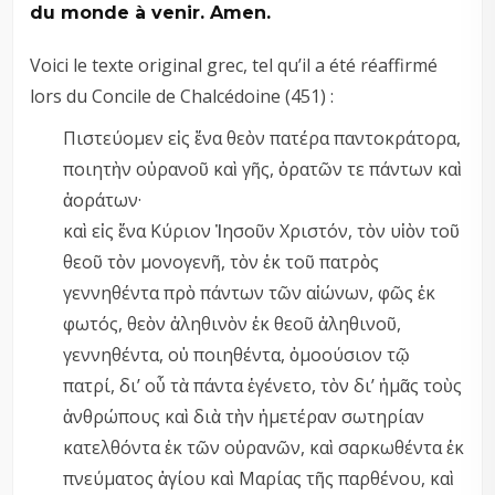
du monde à venir. Amen.
Voici le texte original grec, tel qu’il a été réaffirmé
lors du Concile de Chalcédoine (451) :
Πιστεύομεν εἰς ἕνα θεὸν πατέρα παντοκράτορα,
ποιητὴν οὐρανοῦ καὶ γῆς, ὁρατῶν τε πάντων καὶ
ἀοράτων·
καὶ εἰς ἕνα Κύριον Ἰησοῦν Χριστόν, τὸν υἱὸν τοῦ
θεοῦ τὸν μονογενῆ, τὸν ἐκ τοῦ πατρὸς
γεννηθέντα πρὸ πάντων τῶν αἰώνων, φῶς ἐκ
φωτός, θεὸν ἀληθινὸν ἐκ θεοῦ ἀληθινοῦ,
γεννηθέντα, οὐ ποιηθέντα, ὁμοούσιον τῷ
πατρί, δι’ οὗ τὰ πάντα ἐγένετο, τὸν δι’ ἡμᾶς τοὺς
ἀνθρώπους καὶ διὰ τὴν ἡμετέραν σωτηρίαν
κατελθόντα ἐκ τῶν οὐρανῶν, καὶ σαρκωθέντα ἐκ
πνεύματος ἁγίου καὶ Μαρίας τῆς παρθένου, καὶ