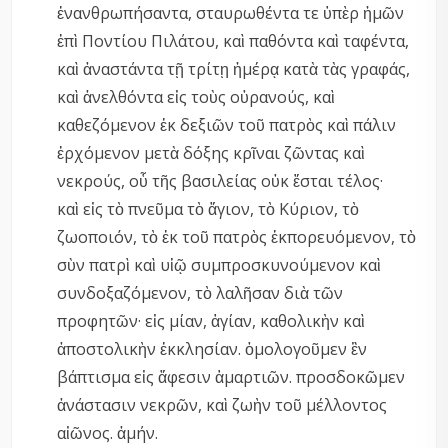
ἐνανθρωπήσαντα, σταυρωθέντα τε ὑπὲρ ἡμῶν
ἐπὶ Ποντίου Πιλάτου, καὶ παθόντα καὶ ταφέντα,
καὶ ἀναστάντα τῇ τρίτῃ ἡμέρᾳ κατὰ τὰς γραφάς,
καὶ ἀνελθόντα εἰς τοὺς οὐρανούς, καὶ
καθεζόμενον ἐκ δεξιῶν τοῦ πατρὸς καὶ πάλιν
ἐρχόμενον μετὰ δόξης κρῖναι ζῶντας καὶ
νεκρούς, οὗ τῆς βασιλείας οὐκ ἔσται τέλος·
καὶ εἰς τὸ πνεῦμα τὸ ἅγιον, τὸ Κύριον, τὸ
ζωοποιόν, τὸ ἐκ τοῦ πατρὸς ἐκπορευόμενον, τὸ
σὺν πατρὶ καὶ υἱῷ συμπροσκυνούμενον καὶ
συνδοξαζόμενον, τὸ λαλῆσαν διὰ τῶν
προφητῶν· εἰς μίαν, ἁγίαν, καθολικὴν καὶ
ἀποστολικὴν ἐκκλησίαν. ὁμολογοῦμεν ἓν
βάπτισμα εἰς ἄφεσιν ἁμαρτιῶν. προσδοκῶμεν
ἀνάστασιν νεκρῶν, καὶ ζωὴν τοῦ μέλλοντος
αἰῶνος. ἀμήν.