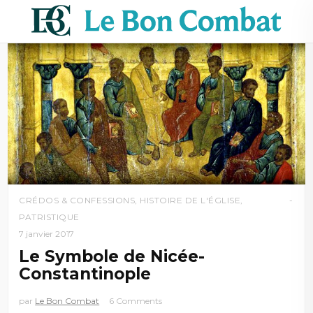
CRÉDOS & CONFESSIONS
,
HISTOIRE DE L'ÉGLISE
,
PATRISTIQUE
7 janvier 2017
Le Symbole de Nicée-
Constantinople
par
Le Bon Combat
6 Comments