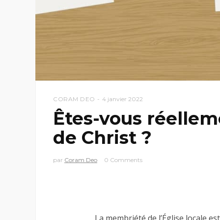
CORAM DEO
4 janvier 2022
Êtes-vous réelle
de Christ ?
par
Coram Deo
0 Comments
La membriété de l’Église locale es