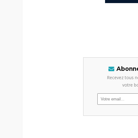
-–
-–
-ar
Abonne
Recevez tous n
votre b