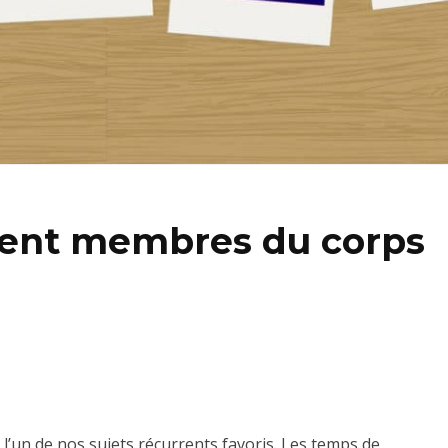
ment membres du corps
t l’un de nos sujets récurrents favoris. Les temps de