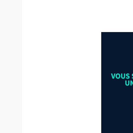
–
–
–