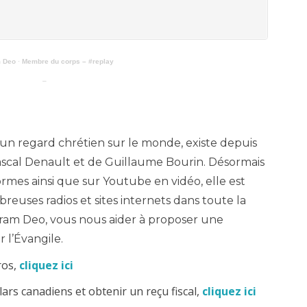
 Deo
·
Membre du corps – #replay
–
–
 un regard chrétien sur le monde, existe depuis
 Pascal Denault et de Guillaume Bourin. Désormais
ormes ainsi que sur Youtube en vidéo, elle est
euses radios et sites internets dans toute la
ram Deo, vous nous aider à proposer une
 l’Évangile.
ros,
cliquez ici
ars canadiens et obtenir un reçu fiscal,
cliquez ici