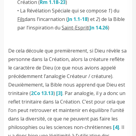
Création (
Rm 1.18-23
)
• La Révélation Spéciale qui se compose
1
) du
Fils
dans l’incarnation (
Jn 1.1-18
) et
2
) de la Bible
par l’inspiration du
Saint-Esprit
(
Jn 14.26
)
De cela découle que premièrement, si Dieu révèle sa
personne dans la Création, alors la créature reflète
le caractère de Dieu (ce que nous avions appelé
précédemment l’analogie Créateur / créature).
Deuxièmement, la Bible nous apprend que Dieu est
trinitaire (
2Co 13.13
)
[3]
. Par analogie, il y a donc un
reflet trinitaire dans la Création. C’est pour cela que
l’on peut retrouver et maintenir en équilibre l’unité
dans la diversité, ce que ne peuvent pas faire les
philosophies ou les sciences non-chrétiennes
[4]
. Il
y a donc bien une légitimité à l’utilisation des