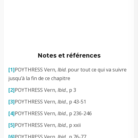
Notes et références
[1]
POYTHRESS Vern,
Ibid
. pour tout ce qui va suivre
jusqu’à la fin de ce chapitre
[2]
POYTHRESS Vern,
Ibid
., p 3
[3]
POYTHRESS Vern,
Ibid
., p 43-51
[4]
POYTHRESS Vern,
Ibid
., p 236-246
[5]
POYTHRESS Vern,
Ibid
., p xxii
[6]
POYTHRESS Vern,
Ibid
., p 76-77