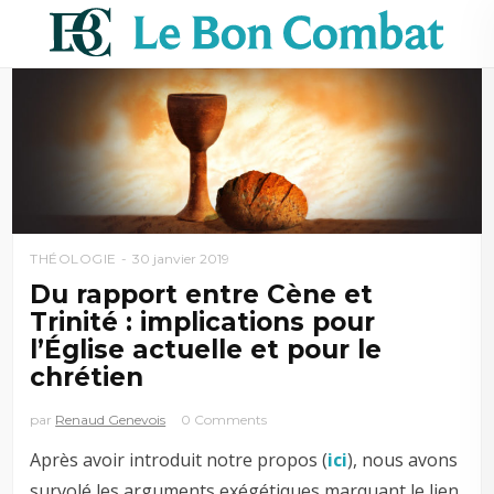
THÉOLOGIE
30 janvier 2019
Du rapport entre Cène et
Trinité : implications pour
l’Église actuelle et pour le
chrétien
par
Renaud Genevois
0 Comments
Après avoir introduit notre propos (
ici
), nous avons
survolé les arguments exégétiques marquant le lien