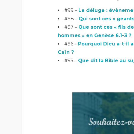
#99 –
Le déluge : évènement
#98 –
Qui sont ces « géants
#97 –
Que sont ces « fils de
hommes » en Genèse 6.1-3 ?
#96 –
Pourquoi Dieu a-t-il a
Caïn ?
#95 –
Que dit la Bible au su
–