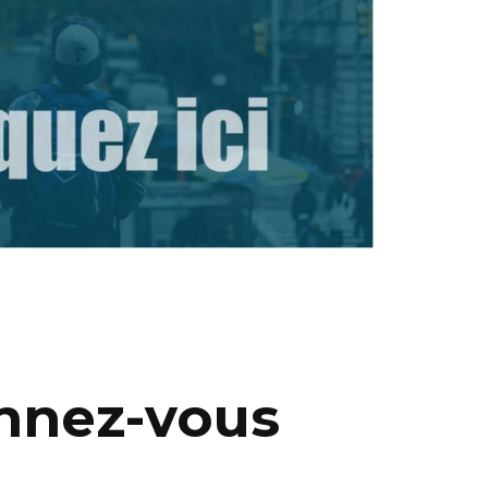
–
—
nnez-vous