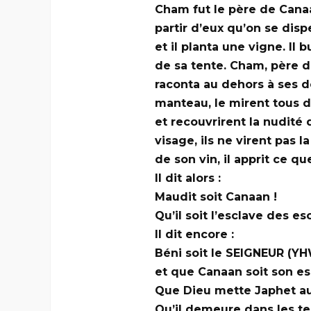
Cham fut le père de Cana
partir d’eux qu’on se disp
et il planta une vigne. Il b
de sa tente. Cham, père de
raconta au dehors à ses d
manteau, le mirent tous d
et recouvrirent la nudité 
visage, ils ne virent pas 
de son vin, il apprit ce que
Il dit alors :
Maudit soit Canaan !
Qu’il soit l’esclave des es
Il dit encore :
Béni soit le SEIGNEUR (YH
et que Canaan soit son es
Que Dieu mette Japhet au
Qu’il demeure dans les t