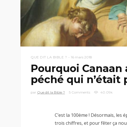
QUE DIT LA BIBLE ?
16 mars 2018
Pourquoi Canaan a
péché qui n’était 
par
Que dit la Bible ?
5 Comments
40.09k
C’est la 100ème ! Désormais, les
trois chiffres, et pour fêter ça n