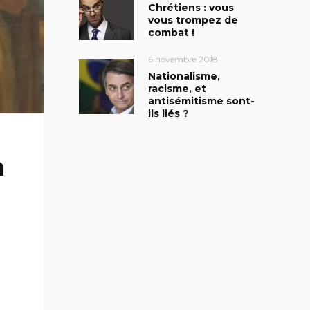
Chrétiens : vous
vous trompez de
combat !
6 novembre 2018
Nationalisme,
racisme, et
antisémitisme sont-
ils liés ?
n