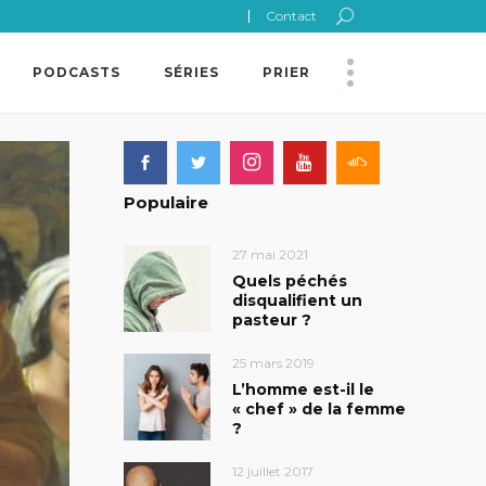
Contact
PODCASTS
SÉRIES
PRIER
Populaire
27 mai 2021
Quels péchés
disqualifient un
pasteur ?
25 mars 2019
L’homme est-il le
« chef » de la femme
?
12 juillet 2017