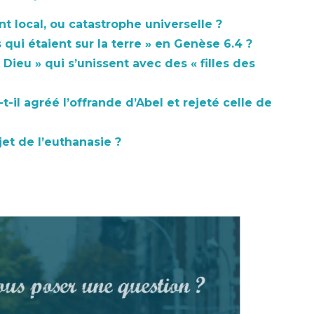
 local, ou catastrophe universelle ?
 qui étaient sur la terre » en Genèse 6.4 ?
 Dieu » qui s’unissent avec des « filles des
-t-il agréé l’offrande d’Abel et rejeté celle de
jet de l’euthanasie ?