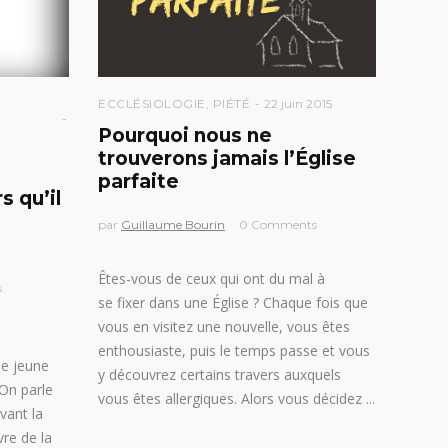
ECCLÉSIOLOGIE
,
PIÉTÉ
22 juin 2015
Pourquoi nous ne
trouverons jamais l’Église
parfaite
 qu’il
par
Guillaume Bourin
0 Comments
Êtes-vous de ceux qui ont du mal à
s
se fixer dans une Église ? Chaque fois que
vous en visitez une nouvelle, vous êtes
enthousiaste, puis le temps passe et vous
ne jeune
y découvrez certains travers auxquels
 On parle
vous êtes allergiques. Alors vous décidez
vant la
vre de la