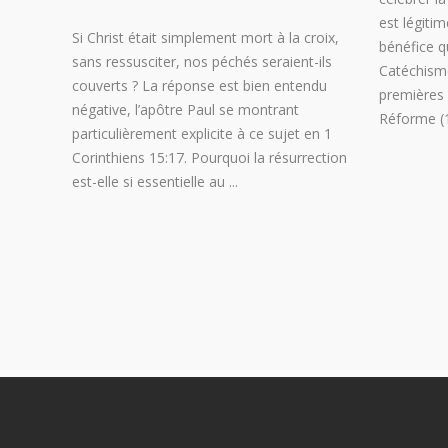
est légiti
Si Christ était simplement mort à la croix,
bénéfice q
sans ressusciter, nos péchés seraient-ils
Catéchisme
couverts ? La réponse est bien entendu
premières 
négative, l’apôtre Paul se montrant
Réforme (
particulièrement explicite à ce sujet en 1
Corinthiens 15:17. Pourquoi la résurrection
est-elle si essentielle au