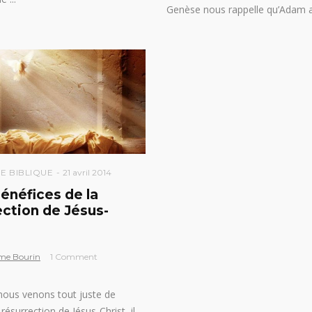
Genèse nous rappelle qu’Adam 
E BIBLIQUE
21 avril 2014
bénéfices de la
ection de Jésus-
me Bourin
1 Comment
nous venons tout juste de
 résurrection de Jésus-Christ, il