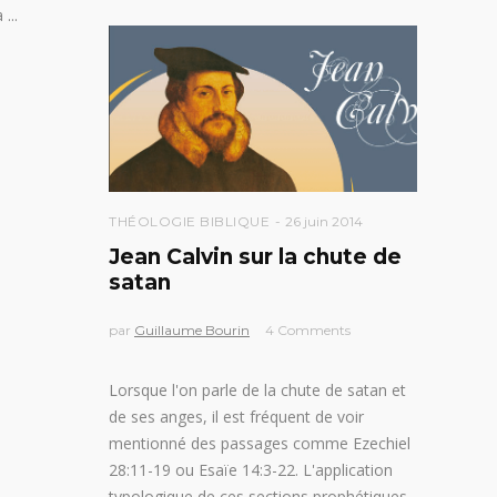
a
THÉOLOGIE BIBLIQUE
26 juin 2014
Jean Calvin sur la chute de
satan
par
Guillaume Bourin
4 Comments
Lorsque l'on parle de la chute de satan et
de ses anges, il est fréquent de voir
mentionné des passages comme Ezechiel
28:11-19 ou Esaïe 14:3-22. L'application
typologique de ces sections prophétiques