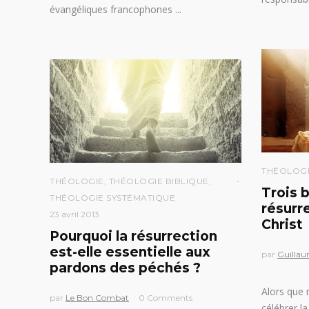
évangéliques francophones
THÉOLOGI
THÉOLOGIE
,
THÉOLOGIE BIBLIQUE
,
Trois 
THÉOLOGIE SYSTÉMATIQUE
résurr
23 avril 2013
Christ
Pourquoi la résurrection
est-elle essentielle aux
par
Guillau
pardons des péchés ?
Alors que 
par
Le Bon Combat
0 Comments
célébrer la