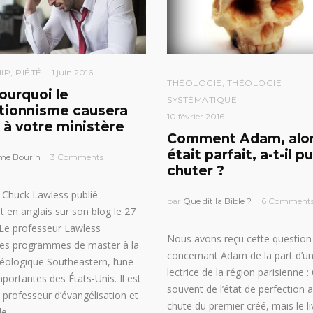
IP
,
PIÉTÉ
1 juin 2016
THÉOLOGIE
,
THÉOLOGIE
ourquoi le
SYSTÉMATIQUE
tionnisme causera
10 février 2016
t à votre ministère
Comment Adam, alors
était parfait, a-t-il pu
me Bourin
3 Comments
chuter ?
 Chuck Lawless publié
par
Que dit la Bible ?
6 Comment
t en anglais sur son blog le 27
Le professeur Lawless
Nous avons reçu cette question
les programmes de master à la
concernant Adam de la part d’u
éologique Southeastern, l’une
lectrice de la région parisienne :
mportantes des États-Unis. Il est
souvent de l’état de perfection a
professeur d’évangélisation et
chute du premier créé, mais le li
le