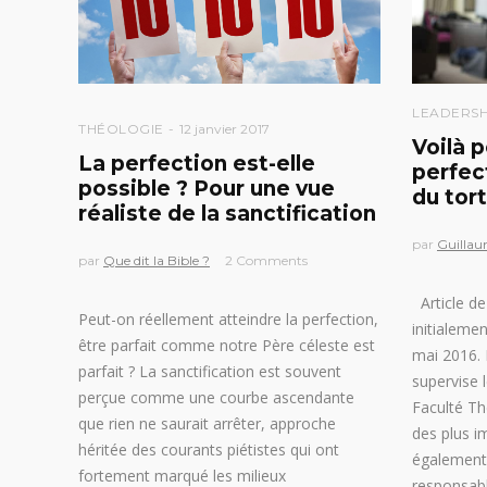
LEADERSH
THÉOLOGIE
12 janvier 2017
Voilà p
La perfection est-elle
perfec
possible ? Pour une vue
du tor
réaliste de la sanctification
par
Guillau
par
Que dit la Bible ?
2 Comments
Article de
Peut-on réellement atteindre la perfection,
initialemen
être parfait comme notre Père céleste est
mai 2016. 
parfait ? La sanctification est souvent
supervise 
perçue comme une courbe ascendante
Faculté Th
que rien ne saurait arrêter, approche
des plus i
héritée des courants piétistes qui ont
également 
fortement marqué les milieux
responsab