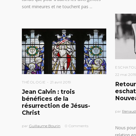
sont mineures et ne touchent pas
ESCHATO
22 mai 201
THÉOLOGIE
21 avril 2019
Retour 
eschat
Jean Calvin : trois
Nouve
bénéfices de la
résurrection de Jésus-
par
Renaud
Christ
par
Guillaume Bourin
0 Comments
Nous pours
relation en