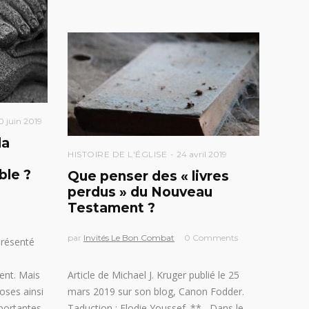
0 juin 2019
la
HISTOIRE DE L'ÉGLISE
24 avril 2019
ble ?
Que penser des « livres
perdus » du Nouveau
Testament ?
par
Invités Le Bon Combat
0 Comments
présenté
ent. Mais
Article de Michael J. Kruger publié le 25
hoses ainsi
mars 2019 sur son blog, Canon Fodder.
mportantes
Taduction : Elodie Youssef. ** Dans le