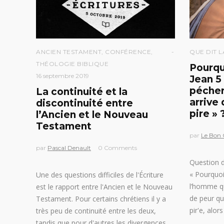
ANCIEN TESTAMENT
,
CONFÉRENCE
,
QUE DIT L
THÉOLOGIE BIBLIQUE
Pourqu
16 septembre 2019
Jean 5 
pécher 
La continuité et la
arrive
discontinuité entre
pire » 
l’Ancien et le Nouveau
Testament
par
Le Bon
par
Pascal Denault
0 Comments
Question de
« Pourquoi 
Une des questions difficiles de l'Écriture
l’homme qu
est le rapport entre l'Ancien et le Nouveau
de peur qu’
Testament. Pour certains chrétiens il y a
pir'e, alor
très peu de continuité entre les deux,
tandis que pour d'autres les divergences