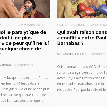
A BIBLE ?
13 septembre 2019
QUE DIT LA BIBLE ?
23 août 20
oi le paralytique de
Qui avait raison dans
doit il ne plus
« conflit » entre Paul
« de peur qu’il ne lui
Barnabas ?
 quelque chose de
?
par
Que dit la Bible ?
1 Comment
 Combat
0 Comments
Cette semaine dans #QDLB, un
sur un passage bien connu du li
 Milo, qui nous écrit de Paris :
Actes : "Qui avait raison dans le 
en Jean 5.14 Jésus dit-il à
entre Paul et Barnabas ? Le fait 
i est guéri, 'Va et ne pèche plus
récit suive Paul par la suite et le
il ne t’arrive quelque chose de
s que l’on sait très bien que