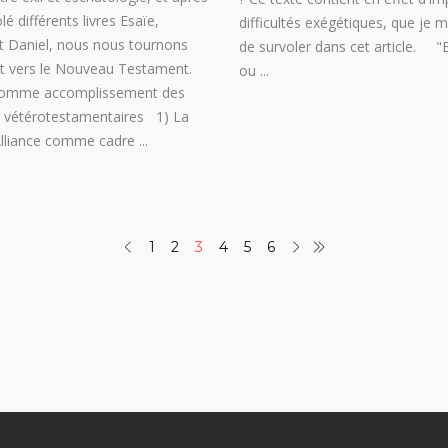
lé différents livres Esaïe,
difficultés exégétiques, que je
et Daniel, nous nous tournons
de survoler dans cet article. "
t vers le Nouveau Testament.
ou
 comme accomplissement des
s vétérotestamentaires 1) La
Alliance comme cadre
1
2
3
4
5
6