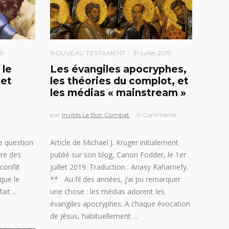
19
NOUVEAU TESTAMENT
31 juillet 2019
 le
Les évangiles apocryphes,
 et
les théories du complot, et
les médias « mainstream »
par
Invités Le Bon Combat
0 Comments
e question
Article de Michael J. Kruger initialement
vre des
publié sur son blog, Canon Fodder, le 1er
conflit
juillet 2019. Traduction : Ariasy Rahamefy.
que le
** Au fil des années, j’ai pu remarquer
 fait
une chose : les médias adorent les
évangiles apocryphes. A chaque évocation
de Jésus, habituellement