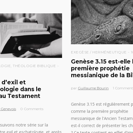
EXEGÈSE / HERMÉNEUTIQUE
1
Genèse 3.15 est-elle 
LOGIE
,
THÉOLOGIE BIBLIQUE
première prophétie
9
messianique de la Bi
d’exil et
ologie dans le
par
Guillaume Bourin
1 Comment
au Testament
Genèse 3.15 est régulièrement 
 Genevois
0 Comments
comme la première prophétie
messianique de l'Ancien Testam
uivons notre série sur la
est-il correct de présenter les c
tre exil et eschatologie, et après
? Ce texte contient en effet d'i