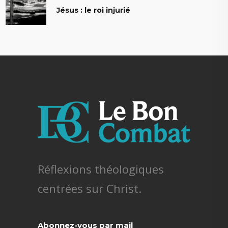
Jésus : le roi injurié
Réflexions théologiques
centrées sur Christ.
Abonnez-vous par mail