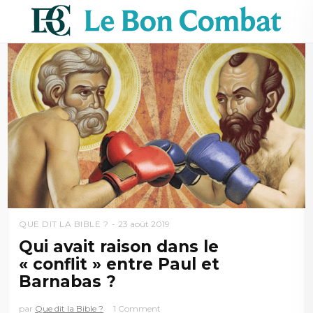
QUE DIT LA BIBLE ?
23 août 2019
Qui avait raison dans le
« conflit » entre Paul et
Barnabas ?
par
Que dit la Bible ?
1 Comment