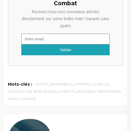
Combat
Recevez tous nos nouveaux articles
directement sur votre boîte mail ! Garanti sans
spam.
,
,
,
,
Mots-clés :
ACTES
BARNABAS
CHYPRE
CONCILE
,
,
,
CONCILE DE JÉRUSALEM
CONFLIT
NOUVEAU-TESTAMENT
,
PAUL
VOYAGE