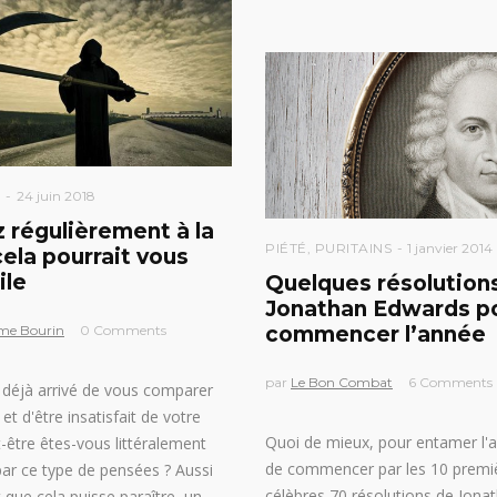
S
24 juin 2018
 régulièrement à la
PIÉTÉ
,
PURITAINS
1 janvier 2014
cela pourrait vous
ile
Quelques résolution
Jonathan Edwards p
me Bourin
0 Comments
commencer l’année
par
Le Bon Combat
6 Comments
l déjà arrivé de vous comparer
et d'être insatisfait de votre
Quoi de mieux, pour entamer l'
t-être êtes-vous littéralement
de commencer par les 10 premi
ar ce type de pensées ? Aussi
célèbres 70 résolutions de Jona
 que cela puisse paraître, un