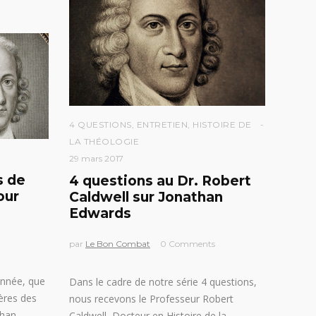
4 QUESTIONS
,
ENTRETIEN
,
HISTOIRE DE
LA THÉOLOGIE
29 mars 2017
s de
4 questions au Dr. Robert
our
Caldwell sur Jonathan
Edwards
par
Le Bon Combat
0 Comments
année, que
Dans le cadre de notre série 4 questions,
ères des
nous recevons le Professeur Robert
than
Caldwell, Docteur en Histoire de la