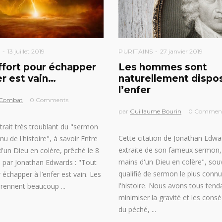
S
13 juillet 2019
PURITAINS
27 janvier 2019
ffort pour échapper
Les hommes sont
er est vain…
naturellement dispo
l’enfer
 Combat
0 Comments
par
Guillaume Bourin
0 Commen
xtrait très troublant du "sermon
Cette citation de Jonathan Edwa
nu de l'histoire", à savoir Entre
extraite de son fameux sermon, 
d'un Dieu en colère, prêché le 8
mains d'un Dieu en colère", sou
41 par Jonathan Edwards : "Tout
qualifié de sermon le plus conn
 échapper à l’enfer est vain. Les
l'histoire. Nous avons tous tend
rennent beaucoup
minimiser la gravité et les con
du péché,