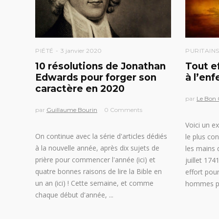
PIÉTÉ
3 janvier 2020
PURITAIN
10 résolutions de Jonathan
Tout e
Edwards pour forger son
à l’enf
caractère en 2020
par
Le Bon
par
Guillaume Bourin
0 Comments
Voici un e
On continue avec la série d'articles dédiés
le plus con
à la nouvelle année, après dix sujets de
les mains 
prière pour commencer l'année (ici) et
juillet 17
quatre bonnes raisons de lire la Bible en
effort pour
un an (ici) ! Cette semaine, et comme
hommes p
chaque début d'année,