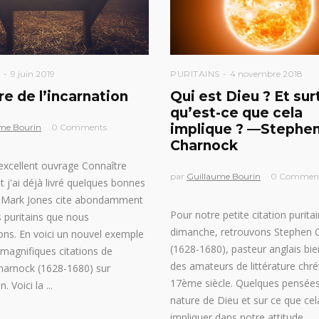
S
9 juin 2019
PURITAINS
4 novembre 2018
re de l’incarnation
Qui est Dieu ? Et sur
qu’est-ce que cela
implique ? —Stephe
me Bourin
0 Comments
Charnock
xcellent ouvrage Connaître
par
Guillaume Bourin
0 Commen
t j'ai déjà livré quelques bonnes
ci, Mark Jones cite abondamment
Pour notre petite citation purita
s puritains que nous
dimanche, retrouvons Stephen 
ons. En voici un nouvel exemple
(1628-1680), pasteur anglais bi
magnifiques citations de
des amateurs de littérature chr
harnock (1628-1680) sur
17ème siècle. Quelques pensées
on. Voici la
nature de Dieu et sur ce que cel
impliquer dans notre attitude