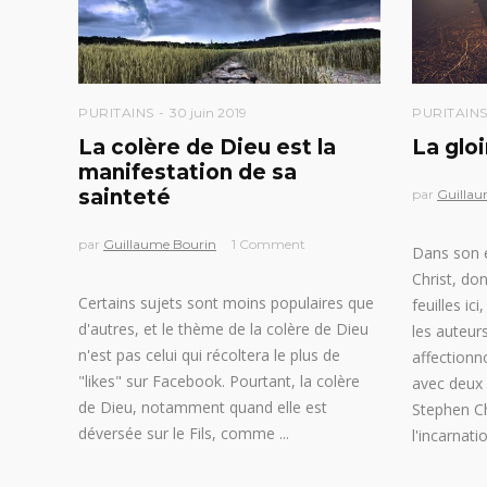
PURITAINS
30 juin 2019
PURITAIN
La colère de Dieu est la
La gloi
manifestation de sa
sainteté
par
Guillau
par
Guillaume Bourin
1 Comment
Dans son e
Christ, don
Certains sujets sont moins populaires que
feuilles i
d'autres, et le thème de la colère de Dieu
les auteur
n'est pas celui qui récoltera le plus de
affectionn
"likes" sur Facebook. Pourtant, la colère
avec deux 
de Dieu, notamment quand elle est
Stephen C
déversée sur le Fils, comme
l'incarnati