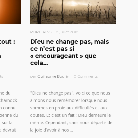
PURITAINS
8 juillet 2018
tout :
Dieu ne change pas, mais
ce n’est pas si
n
« encourageant » que
cela…
ts
par
Guillaume Bourin
0 Comments
ine du
"Dieu ne change pas", voici ce que nous
Charnock
aimons nous remémorer lorsque nous
en connu
sommes en proie aux difficultés et aux
étienne du
doutes. Et c'est un fait : Dieu demeure le
 sur la
même. Cependant, sans nous départir de
a devrait
la joie d'avoir à nos