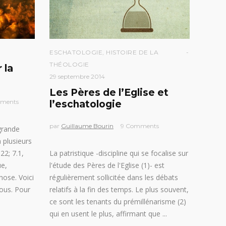
ESCHATOLOGIE
,
HISTOIRE DE LA
THÉOLOGIE
 la
29 septembre 2014
Les Pères de l’Eglise et
ments
l’eschatologie
par
Guillaume Bourin
9 Comments
grande
à plusieurs
22; 7.1,
La patristique -discipline qui se focalise sur
ue,
l'étude des Pères de l'Eglise (1)- est
chose. Voici
régulièrement sollicitée dans les débats
sous. Pour
relatifs à la fin des temps. Le plus souvent,
ce sont les tenants du prémillénarisme (2)
qui en usent le plus, affirmant que