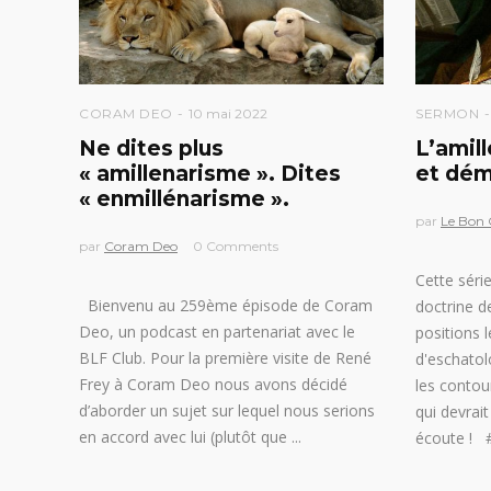
CORAM DEO
10 mai 2022
SERMON
Ne dites plus
L’amil
« amillenarisme ». Dites
et dé
« enmillénarisme ».
par
Le Bon
par
Coram Deo
0 Comments
Cette séri
Bienvenu au 259ème épisode de Coram
doctrine de
Deo, un podcast en partenariat avec le
positions 
BLF Club. Pour la première visite de René
d'eschatol
Frey à Coram Deo nous avons décidé
les contou
d’aborder un sujet sur lequel nous serions
qui devrai
en accord avec lui (plutôt que
écoute ! #