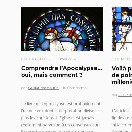
ESCHATOLOGIE
15 mai 2014
ESCHATO
Comprendre l’Apocalypse…
Voilà 
oui, mais comment ?
de poi
millen
par
Guillaume Bourin
16 Comments
par
Guillau
Le livre de l'Apocalypse est probablement
l'un de ceux dont l'interprétation divise le
L'article c
plus les chrétiens. L'Eglise n'est jamais
fin des te
réellement parvenue à un consensus sur
initialeme
l'approche du dernier livre du Nouveau
Coalition l