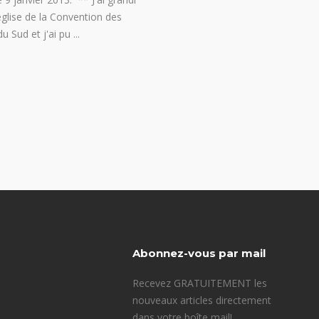
glise de la Convention des
du Sud et j'ai pu
Abonnez-vous par mail
Recevez GRATUITEMENT les
nouveaux articles directement
dans votre boîte mail!