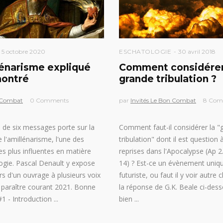
5 octobre 2020
ESCHATOLOGIE
30 avril 2018
lénarisme expliqué
Comment considérer
montré
grande tribulation ?
 Combat
0 Comments
par
Invités Le Bon Combat
8 Com
e de six messages porte sur la
Comment faut-il considérer la "
 l'amillénarisme, l'une des
tribulation" dont il est question 
les plus influentes en matière
reprises dans l'Apocalypse (Ap 2.
ogie. Pascal Denault y expose
14) ? Est-ce un évènement uniq
rs d'un ouvrage à plusieurs voix
futuriste, ou faut il y voir autre 
t paraître courant 2021. Bonne
la réponse de G.K. Beale ci-des
1 - Introduction
bien