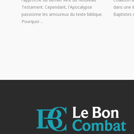
Testament. Cependant, l'Apocalypse
dans une é
passionne les amoureux du texte biblique.
Baptistes 
Pourquoi