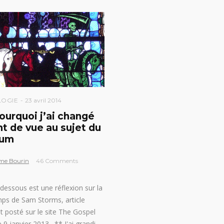
LOGIE
23 avril 2014
pourquoi j’ai changé
nt de vue au sujet du
ium
me Bourin
46 Comments
i-dessous est une réflexion sur la
mps de Sam Storms, article
nt posté sur le site The Gospel
e 9 janvier 2013. ** J'ai grandi