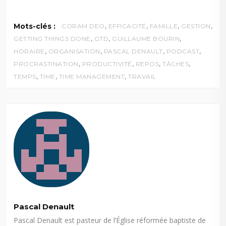
,
,
,
,
Mots-clés :
CORAM DEO
EFFICACITÉ
FAMILLE
GESTION
,
,
,
GETTING THINGS DONE
GTD
GUILLAUME BOURIN
,
,
,
,
HORAIRE
ORGANISATION
PASCAL DENAULT
PODCAST
,
,
,
,
PROCRASTINATION
PRODUCTIVITÉ
REPOS
TÂCHES
,
,
,
TEMPS
TIME
TIME MANAGEMENT
TRAVAIL
Pascal Denault
Pascal Denault est pasteur de l’Église réformée baptiste de