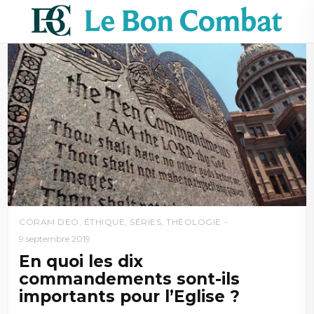
CORAM DEO
,
ÉTHIQUE
,
SÉRIES
,
THÉOLOGIE
9 septembre 2019
En quoi les dix
commandements sont-ils
importants pour l’Eglise ?