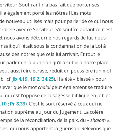
Serviteur-Souffrant n’a pas fait que porter ses
il a également porté les nôtres ! Les mots
 de nouveau utilisés mais pour parler de ce qui nous
lèle avec ce Serviteur. S’il souffre autant ce n’est
 Et nous avons détourné nos regards de lui, nous
sait qu’il était sous la condamnation de la Loi à
use des nôtres que cela lui arrivait. Et tout le
 parler de la punition qu’il a subie à notre place
ui veut aussi dire écrasé, réduit en poussière (un mot
 ; cf.
Jb 4.19
,
19.2
,
34.25
). Il a été « blessé » pour
relever que le mot
chalal
peut également se traduire
», qui est l’opposé de la sagesse biblique en Job et
.10
;
Pr 8.33
). C’est le sort réservé à ceux qui ne
mnation suprême au Jour du Jugement. La colère
emps de la réconciliation, de la paix, du «
shalom
».
laies, qui nous apportent la guérison. Relevons que