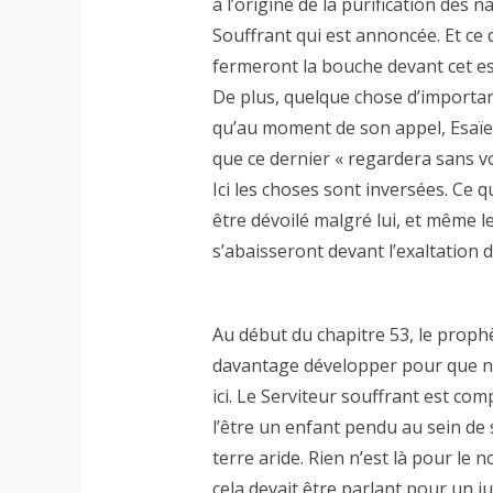
à l’origine de la purification des na
Souffrant qui est annoncée. Et ce q
fermeront la bouche devant cet es
De plus, quelque chose d’importa
qu’au moment de son appel, Esaïe 
que ce dernier « regardera sans v
Ici les choses sont inversées. Ce 
être dévoilé malgré lui, et même 
s’abaisseront devant l’exaltation d
Au début du chapitre 53, le proph
davantage développer pour que no
ici. Le Serviteur souffrant est com
l’être un enfant pendu au sein de 
terre aride. Rien n’est là pour le n
cela devait être parlant pour un juif