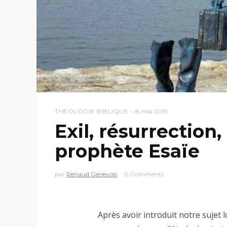
THÉOLOGIE BIBLIQUE
8 mai 2019
Exil, résurrection
prophète Esaïe
par
Renaud Genevois
0 Comments
Après avoir introduit notre sujet 