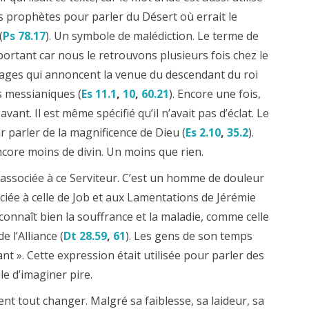
 prophètes pour parler du Désert où errait le
(
Ps 78.17
). Un symbole de malédiction. Le terme de
important car nous le retrouvons plusieurs fois chez le
ages qui annoncent la venue du descendant du roi
s messianiques (
Es 11.1
,
10
,
60.21
). Encore une fois,
ant. Il est même spécifié qu’il n’avait pas d’éclat. Le
 parler de la magnificence de Dieu (
Es 2.10
,
35.2
).
encore moins de divin. Un moins que rien.
e associée à ce Serviteur. C’est un homme de douleur
ociée à celle de Job et aux Lamentations de Jérémie
onnaît bien la souffrance et la maladie, comme celle
 l’Alliance (
Dt 28.59
,
61
). Les gens de son temps
nt ». Cette expression était utilisée pour parler des
ile d’imaginer pire.
ent tout changer. Malgré sa faiblesse, sa laideur, sa