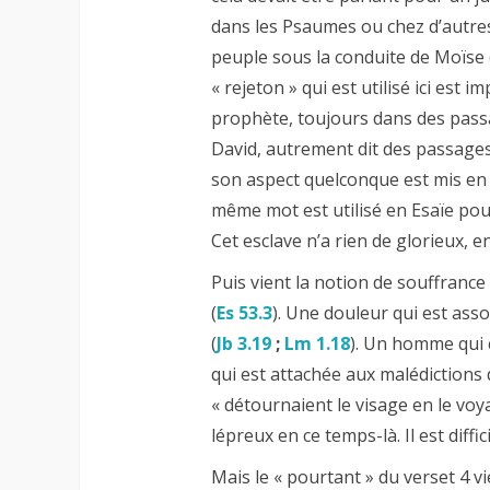
dans les Psaumes ou chez d’autres
peuple sous la conduite de Moïse 
« rejeton » qui est utilisé ici est 
prophète, toujours dans des pass
David, autrement dit des passage
son aspect quelconque est mis en av
même mot est utilisé en Esaïe pour
Cet esclave n’a rien de glorieux, 
Puis vient la notion de souffranc
(
Es 53.3
). Une douleur qui est ass
(
Jb 3.19
;
Lm 1.18
). Un homme qui c
qui est attachée aux malédictions de
« détournaient le visage en le voya
lépreux en ce temps-là. Il est diffic
Mais le « pourtant » du verset 4 vi