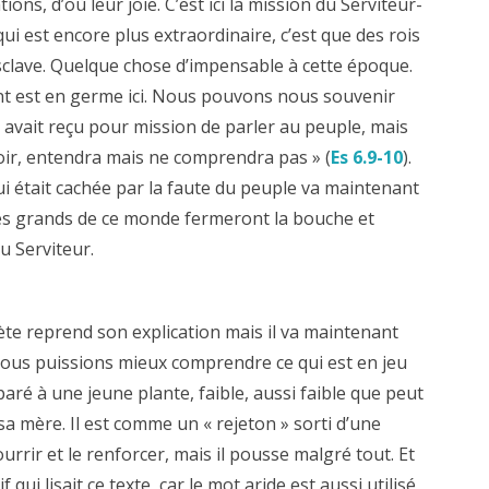
tions, d’où leur joie. C’est ici la mission du Serviteur-
ui est encore plus extraordinaire, c’est que des rois
clave. Quelque chose d’impensable à cette époque.
nt est en germe ici. Nous pouvons nous souvenir
avait reçu pour mission de parler au peuple, mais
oir, entendra mais ne comprendra pas » (
Es 6.9-10
).
qui était cachée par la faute du peuple va maintenant
les grands de ce monde fermeront la bouche et
u Serviteur.
ète reprend son explication mais il va maintenant
us puissions mieux comprendre ce qui est en jeu
paré à une jeune plante, faible, aussi faible que peut
sa mère. Il est comme un « rejeton » sorti d’une
ourrir et le renforcer, mais il pousse malgré tout. Et
 qui lisait ce texte, car le mot aride est aussi utilisé