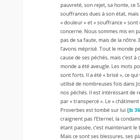
pauvreté, son rejet, sa honte, ce 
souffrances dues à son état, mais 
« douleur » et « souffrance » sont
concerne. Nous sommes mis en paral
pas de sa faute, mais de la nôtre.
l’avons méprisé. Tout le monde pen
cause de ses péchés, mais c’est à ca
monde a été aveugle. Les mots pour
sont forts. Il a été « brisé », ce q
utilisé de nombreuses fois dans Job
nos péchés. Il est intéressant de 
par « transpercé ». Le « châtiment 
Proverbes est tombé sur lui (
Jb 36
craignent pas l’Eternel, la conda
étant passée, c’est maintenant le t
Mais ce sont ses blessures, ses p