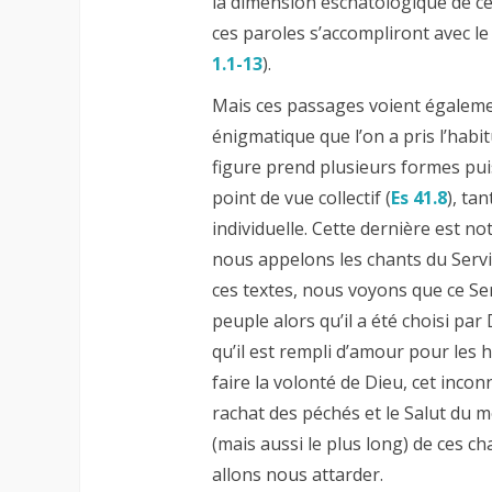
la dimension eschatologique de cet
ces paroles s’accompliront avec le
1.1-13
).
Mais ces passages voient égalem
énigmatique que l’on a pris l’habi
figure prend plusieurs formes puis
point de vue collectif (
Es 41.8
), ta
individuelle. Cette dernière est 
nous appelons les chants du Servi
ces textes, nous voyons que ce Ser
peuple alors qu’il a été choisi par
qu’il est rempli d’amour pour les
faire la volonté de Dieu, cet incon
rachat des péchés et le Salut du m
(mais aussi le plus long) de ces cha
allons nous attarder.