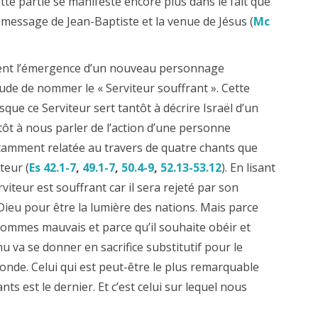
te partie se manifeste encore plus dans le fait que
 message de Jean-Baptiste et la venue de Jésus (
Mc
ent l’émergence d’un nouveau personnage
tude de nommer le « Serviteur souffrant ». Cette
que ce Serviteur sert tantôt à décrire Israël d’un
ntôt à nous parler de l’action d’une personne
notamment relatée au travers de quatre chants que
teur (
Es 42.1-7
,
49.1-7
,
50.4-9
,
52.13-53.12
). En lisant
viteur est souffrant car il sera rejeté par son
 Dieu pour être la lumière des nations. Mais parce
 hommes mauvais et parce qu’il souhaite obéir et
nu va se donner en sacrifice substitutif pour le
onde. Celui qui est peut-être le plus remarquable
nts est le dernier. Et c’est celui sur lequel nous