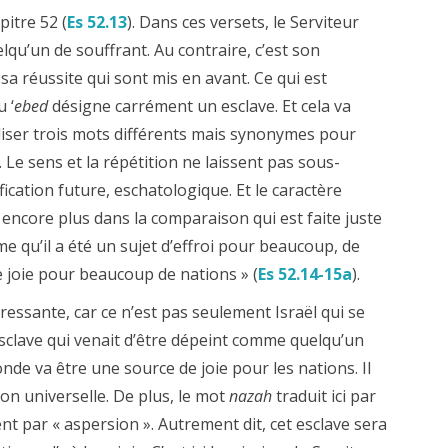
itre 52 (
Es 52.13
). Dans ces versets, le Serviteur
qu’un de souffrant. Au contraire, c’est son
sa réussite qui sont mis en avant. Ce qui est
 ‘
ebed
désigne carrément un esclave. Et cela va
iliser trois mots différents mais synonymes pour
. Le sens et la répétition ne laissent pas sous-
ication future, eschatologique. Et le caractère
 encore plus dans la comparaison qui est faite juste
me qu’il a été un sujet d’effroi pour beaucoup, de
e joie pour beaucoup de nations » (
Es 52.14-15a
).
éressante, car ce n’est pas seulement Israël qui se
’esclave qui venait d’être dépeint comme quelqu’un
nde va être une source de joie pour les nations. Il
on universelle. De plus, le mot
nazah
traduit ici par
ent par « aspersion ». Autrement dit, cet esclave sera