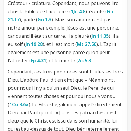
Créateur / créature. Cependant, nous pouvons lire
dans la Bible que Dieu aime (
1Jn 4.8
), écoute (
Gn
21.17
), parle (
Gn 1.3
). Mais son amour n’est pas
notre amour par exemple. Jésus est une personne,
car quand il était sur terre, il a pleuré (
Jn 11.35
), il a
eu soif (
Jn 19.28
), et il est mort (
Mt 27.50
). L’Esprit
également est une personne parce qu’on peut
l’attrister (
Ep 4.31
) et lui mentir (
Ac 5.3
).
Cependant, ces trois personnes sont toutes les trois
Dieu. L’apôtre Paul dit en effet que « Néanmoins,
pour nous il n’y a qu’un seul Dieu, le Père, de qui
viennent toutes choses et pour qui nous vivons »
(
1Co 8.6a
). Le Fils est également appelé directement
Dieu par Paul qui dit : « […] et les patriarches; c’est
d’eux que le Christ est issu dans son humanité, lui
qui est au-dessus de tout, Dieu béni éternellement.