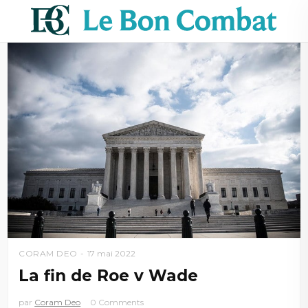
CORAM DEO
17 mai 2022
La fin de Roe v Wade
par
Coram Deo
0 Comments