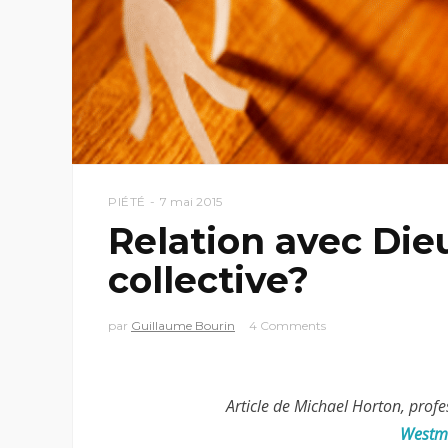
PIÉTÉ
7 mai 2015
Relation avec Die
collective?
par
Guillaume Bourin
4 Comments
Article de Michael Horton, prof
Westmi