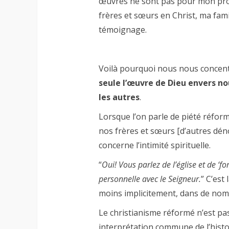
œuvres ne sont pas pour mon profi
frères et sœurs en Christ, ma fam
témoignage.
Voilà pourquoi nous nous concent
seule l’œuvre de Dieu envers n
les autres
.
Lorsque l’on parle de piété réfor
nos frères et sœurs [d’autres déno
concerne l’intimité spirituelle.
“
Oui! Vous parlez de l’église et de ‘f
personnelle avec le Seigneur.
” C’est
moins implicitement, dans de nomb
Le christianisme réformé n’est pa
interprétation commune de l’histo