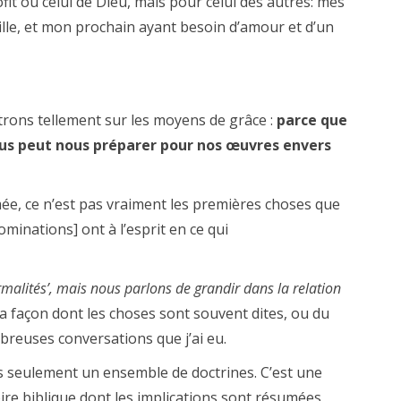
t ou celui de Dieu, mais pour celui des autres: mes
ille, et mon prochain ayant besoin d’amour et d’un
rons tellement sur les moyens de grâce :
parce que
ous peut nous préparer pour nos œuvres envers
mée, ce n’est pas vraiment les premières choses que
minations] ont à l’esprit en ce qui
ormalités’, mais nous parlons de grandir dans la relation
 la façon dont les choses sont souvent dites, ou du
reuses conversations que j’ai eu.
s seulement un ensemble de doctrines. C’est une
ire biblique dont les implications sont résumées