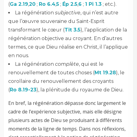
(
Ga 2.19
,
20
;
Ro 6.4
,
5
;
Ép 2.5
,
6
;
1 Pi 1.3
; etc.).
La régénération
subjective
, qui n’est autre
que l’œuvre souveraine du Saint-Esprit
transformant le cœur (
Tit 3.5
), l’application de la
régénération objective au croyant. En d’autres
termes, ce que Dieu réalise en Christ, il l’applique
en nous.
La régénération
complète
, qui est le
renouvellement de toutes choses (
Mt 19.28
), le
corollaire du renouvellement des croyants
(
Ro 8.19-23
), la plénitude du royaume de Dieu.
En bref, la régénération dépasse donc largement le
cadre de l’expérience subjective, mais elle désigne
plusieurs actes de Dieu se produisant à différents
moments de la ligne de temps. Dans nos réflexions,