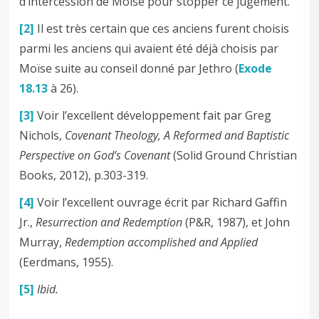
d’intercession de Moïse pour stopper ce jugement.
[2]
Il est très certain que ces anciens furent choisis
parmi les anciens qui avaient été déjà choisis par
Moïse suite au conseil donné par Jethro (
Exode
18.13
à 26).
[3]
Voir l’excellent développement fait par Greg
Nichols,
Covenant Theology, A Reformed and Baptistic
Perspective on God’s Covenant
(Solid Ground Christian
Books, 2012), p.303-319.
[4]
Voir l’excellent ouvrage écrit par Richard Gaffin
Jr.,
Resurrection and Redemption
(P&R, 1987), et John
Murray,
Redemption accomplished and Applied
(Eerdmans, 1955).
[5]
Ibid.