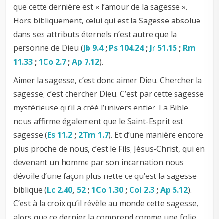
que cette dernière est « l’amour de la sagesse ».
Hors bibliquement, celui qui est la Sagesse absolue
dans ses attributs éternels n’est autre que la
personne de Dieu (
Jb 9.4
;
Ps 104.24
;
Jr 51.15
;
Rm
11.33
;
1Co 2.7
;
Ap 7.12
).
Aimer la sagesse, c’est donc aimer Dieu. Chercher la
sagesse, c’est chercher Dieu. C’est par cette sagesse
mystérieuse qu’il a créé l’univers entier. La Bible
nous affirme également que le Saint-Esprit est
sagesse (
Es 11.2
;
2Tm 1.7
). Et d’une manière encore
plus proche de nous, c’est le Fils, Jésus-Christ, qui en
devenant un homme par son incarnation nous
dévoile d’une façon plus nette ce qu’est la sagesse
biblique (
Lc 2.40
,
52
;
1Co 1.30
;
Col 2.3
;
Ap 5.12
).
C’est à la croix qu’il révèle au monde cette sagesse,
alors que ce dernier la comprend comme une folie