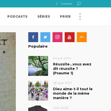
Contact
PODCASTS
SÉRIES
PRIER
Populaire
20 juin 2014
Réussite…vous avez
dit réussite ?
(Psaume 1)
28 août 2017
Dieu aime-t-il tout le
monde de la même
manière ?
1 juin 2022