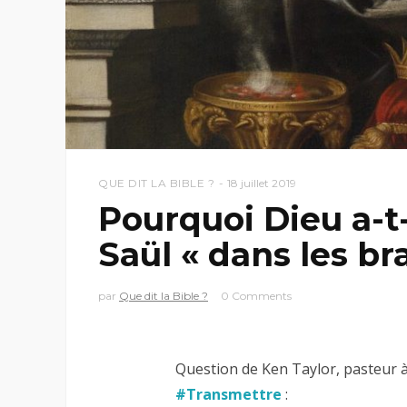
QUE DIT LA BIBLE ?
18 juillet 2019
Pourquoi Dieu a-t
Saül « dans les br
par
Que dit la Bible ?
0 Comments
Question de Ken Taylor, pasteur 
#Transmettre
: