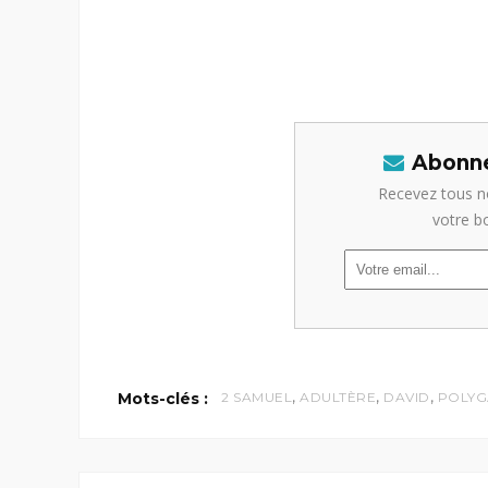
Abonne
Recevez tous n
votre b
,
,
,
Mots-clés :
2 SAMUEL
ADULTÈRE
DAVID
POLYG