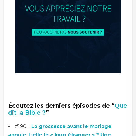
Écoutez les derniers épisodes de “
Que
dit la Bible ?
”
#190 –
La grossesse avant le mariage
annule-t-elle le « joug étranger » ? Une