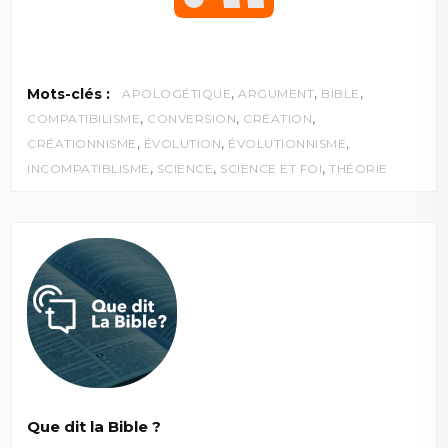
,
,
,
Mots-clés :
APOLOGÉTIQUE
ARGUMENT
BIBLE
,
,
,
COMPATIBILISME
CONVERSION
CRÉATION
,
,
,
CRÉATIONNISME
ÉVOLUTION
ÉVOLUTIONNISME
,
,
,
INCOMPATIBLISME
SCIENCE
SCIENCE ET FOI
THÉORIE
Que dit la Bible ?