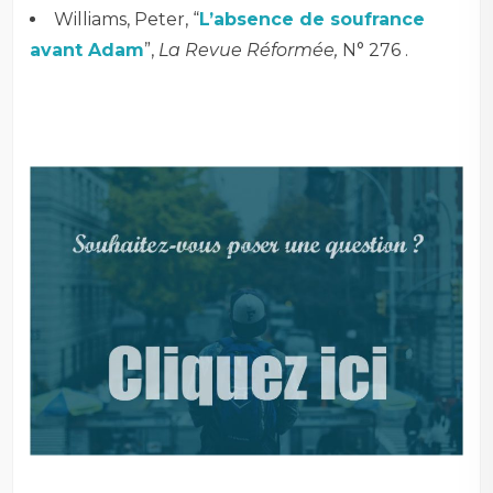
Williams, Peter, “
L’absence de soufrance
avant Adam
”,
La Revue Réformée,
N° 276 .
–
–