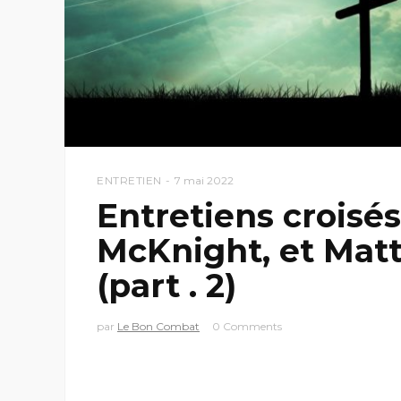
ENTRETIEN
7 mai 2022
Entretiens croisés
McKnight, et Matt
(part . 2)
par
Le Bon Combat
0 Comments