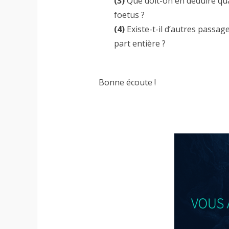
(3)
Que doit-on en déduire quan
foetus ?
(4)
Existe-t-il d’autres passa
part entière ?
Bonne écoute !