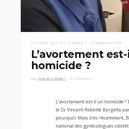
ÉTHIQUE
,
QUE DIT LA BIBLE ?
21 septembre 2018
L’avortement est-
homicide ?
par
Que dit la Bible ?
4 Comments
L’avortement est-il un homicide 
le Dr Vincent Rebeillé Borgella par
pourquoi. Mais très récemment, B
national des gynécologues obstétr