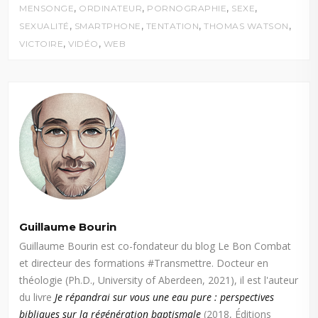
,
,
,
,
MENSONGE
ORDINATEUR
PORNOGRAPHIE
SEXE
,
,
,
,
SEXUALITÉ
SMARTPHONE
TENTATION
THOMAS WATSON
,
,
VICTOIRE
VIDÉO
WEB
Guillaume Bourin
Guillaume Bourin est co-fondateur du blog Le Bon Combat
et directeur des formations #Transmettre. Docteur en
théologie (Ph.D., University of Aberdeen, 2021), il est l'auteur
du livre
Je répandrai sur vous une eau pure : perspectives
bibliques sur la régénération baptismale
(2018, Éditions