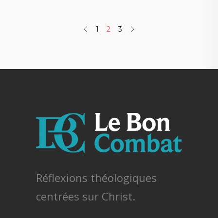
1
2
3
Réflexions théologiques
centrées sur Christ.