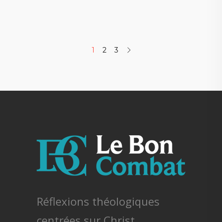
1
2
3
Réflexions théologiques
centrées sur Christ.