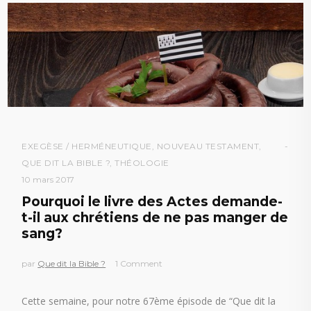
EXEGÈSE / HERMÉNEUTIQUE
,
NOUVEAU TESTAMENT
,
QUE DIT LA BIBLE ?
,
THÉOLOGIE
10 mars 2017
Pourquoi le livre des Actes demande-
t-il aux chrétiens de ne pas manger de
sang?
par
Que dit la Bible ?
1 Comment
Cette semaine, pour notre 67ème épisode de “Que dit la