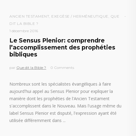
ANCIEN TESTAMENT
,
EXEGÈSE / HERMÉNEUTIQUE
,
QUE
DIT LA BIBLE ?
1 décembre 2016
Le Sensus Plenior: comprendre
l’accomplissement des prophéties
bibliques
par
Que dit la Bible ?
0 Comments
Nombreux sont les spécialistes évangéliques à faire
aujourd'hui appel au Sensus Plenior pour expliquer la
manière dont les prophéties de l'Ancien Testament
s'accomplissent dans le Nouveau. Mais l'usage même du
label Sensus Plenior est disputé, l'expression ayant été
utilisée différemment dans