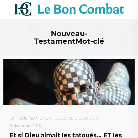
Nouveau-
TestamentMot-clé
ÉTHIQUE
,
SOCIÉTÉ
,
THÉOLOGIE BIBLIQUE
19 décembre 2016
Et si Dieu aimait les tatoués… ET les