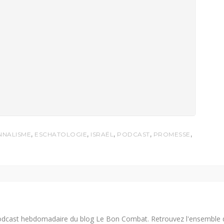
,
,
,
,
,
NNALISME
ESCHATOLOGIE
ISRAËL
PODCAST
PROMESSE
e podcast hebdomadaire du blog Le Bon Combat. Retrouvez l'ensemble 