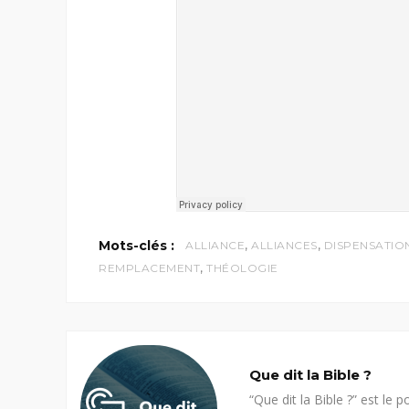
,
,
Mots-clés :
ALLIANCE
ALLIANCES
DISPENSATIO
,
REMPLACEMENT
THÉOLOGIE
Que dit la Bible ?
“Que dit la Bible ?” est l