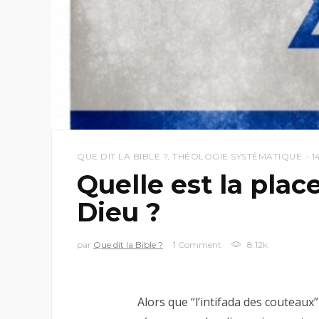
QUE DIT LA BIBLE ?
,
THÉOLOGIE SYSTÉMATIQUE
1
Quelle est la place
Dieu ?
par
Que dit la Bible ?
1 Comment
8.12k
Alors que “l’intifada des couteaux”