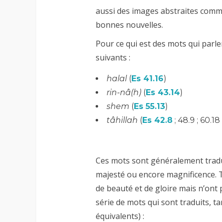
aussi des images abstraites comme
bonnes nouvelles.
Pour ce qui est des mots qui parle
suivants :
halal
(
Es 41.16
)
rin-nâ(h)
(
Es 43.14
)
shem
(
Es 55.13
)
tâhillah
(
Es 42.8
; 48.9 ; 60.18 ;
Ces mots sont généralement tradui
majesté ou encore magnificence. 
de beauté et de gloire mais n’ont
série de mots qui sont traduits, ta
équivalents) :