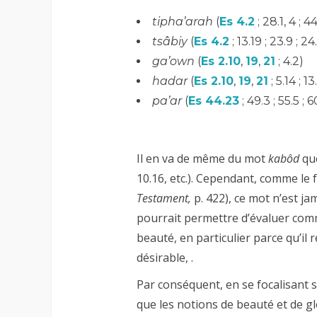
tipha’arah
(
Es 4.2
; 28.1, 4 ; 44
tsâbiy
(
Es 4.2
; 13.19 ; 23.9 ; 24.
ga’own
(
Es 2.10
,
19
,
21
; 4.2)
hadar
(
Es 2.10
,
19
,
21
; 5.14 ; 13
pa’ar
(
Es 44.23
; 49.3 ; 55.5 ; 60
Il en va de même du mot
kabôd
que
10.16, etc.). Cependant, comme le 
Testament,
p. 422), ce mot n’est ja
pourrait permettre d’évaluer com
beauté, en particulier parce qu’il r
désirable, .
Par conséquent, en se focalisant 
que les notions de beauté et de 