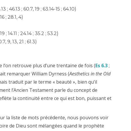
.13 ; 46.13 ; 60.7, 19 ; 63.14-15 ; 64.10)
16 ; 28.1, 4)
.19 ; 14.11 ; 24.14 ; 35.2 ; 53.2)
.7, 9, 13, 21 ; 61.3)
 l’on retrouve plus d’une trentaine de fois (
Es 6.3
;
fait remarquer William Dyrness (
Aesthetics in the Old
mais traduit par le terme « beauté », bien qu’il
ment l’Ancien Testament parle du concept de
eflète la continuité entre ce qui est bon, puissant et
sur la liste de mots précédente, nous pouvons voir
gloire de Dieu sont mélangées quand le prophète