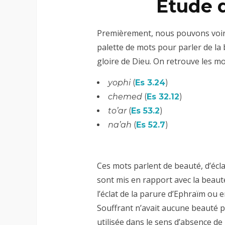
Étude d
Premièrement, nous pouvons voir q
palette de mots pour parler de la 
gloire de Dieu. On retrouve les mo
yophi
(
Es 3.24
)
chemed
(
Es 32.12
)
to’ar
(
Es 53.2
)
na’ah
(
Es 52.7
)
Ces mots parlent de beauté, d’éclat
sont mis en rapport avec la beauté
l’éclat de la parure d’Ephraïm ou
Souffrant n’avait aucune beauté par
utilisée dans le sens d’absence de