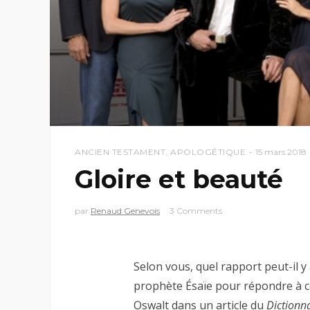
ANCIEN TESTAMENT
,
APOLOGÉTIQUE
15 mars 2018
Gloire et beauté
par
Renaud Genevois
3 Comments
Selon vous, quel rapport peut-il y 
prophète Ésaïe pour répondre à ce
Oswalt dans un article du
Dictionna