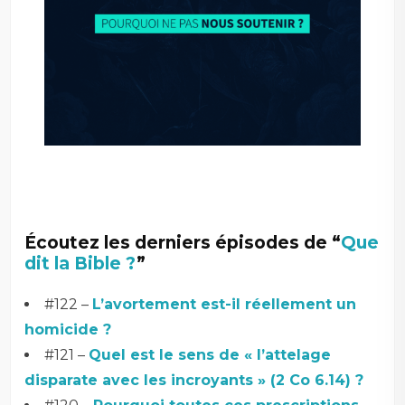
Écoutez les derniers épisodes de “
Que
dit la Bible ?
”
#122 –
L’avortement est-il réellement un
homicide ?
#121 –
Quel est le sens de « l’attelage
disparate avec les incroyants » (2 Co 6.14) ?