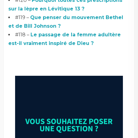
#120 –
Pourquoi toutes ces prescriptions
sur la lèpre en Lévitique 13 ?
#119 –
Que penser du mouvement Bethel
et de Bill Johnson ?
#118 –
Le passage de la femme adultère
est-il vraiment inspiré de Dieu ?
–