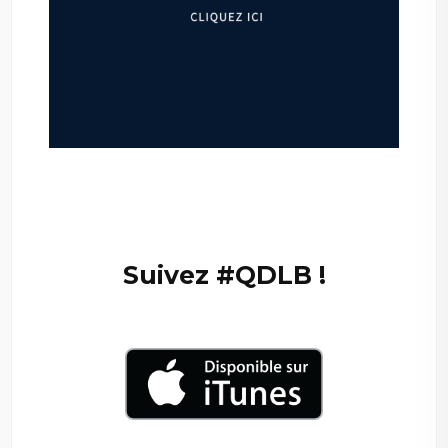
–
—
Suivez #QDLB !
–