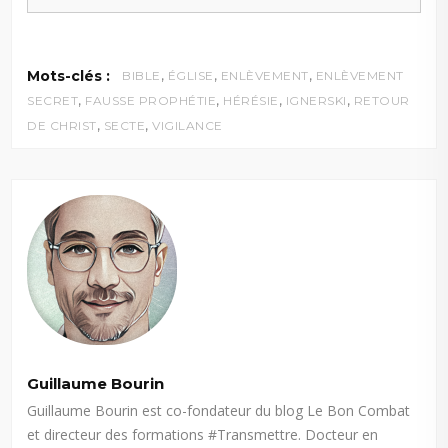
,
,
,
Mots-clés :
BIBLE
ÉGLISE
ENLÈVEMENT
ENLÈVEMENT
,
,
,
,
SECRET
FAUSSE PROPHÉTIE
HÉRÉSIE
IGNERSKI
RETOUR
,
,
DE CHRIST
SECTE
VIGILANCE
Guillaume Bourin
Guillaume Bourin est co-fondateur du blog Le Bon Combat
et directeur des formations #Transmettre. Docteur en