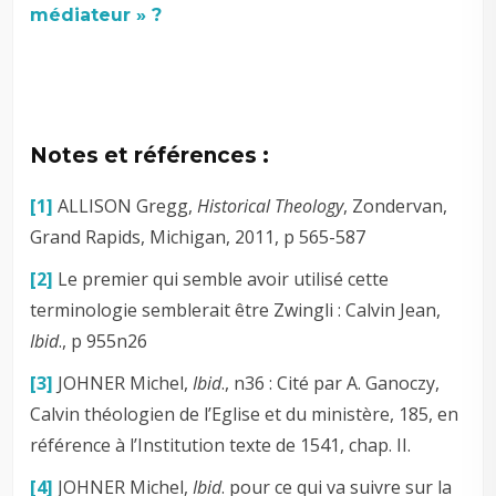
médiateur » ?
Notes et références :
[1]
ALLISON Gregg,
Historical Theology
, Zondervan,
Grand Rapids, Michigan, 2011, p 565-587
[2]
Le premier qui semble avoir utilisé cette
terminologie semblerait être Zwingli : Calvin Jean,
Ibid
., p 955n26
[3]
JOHNER Michel,
Ibid
., n36 : Cité par A. Ganoczy,
Calvin théologien de l’Eglise et du ministère, 185, en
référence à l’Institution texte de 1541, chap. II.
[4]
JOHNER Michel,
Ibid
. pour ce qui va suivre sur la