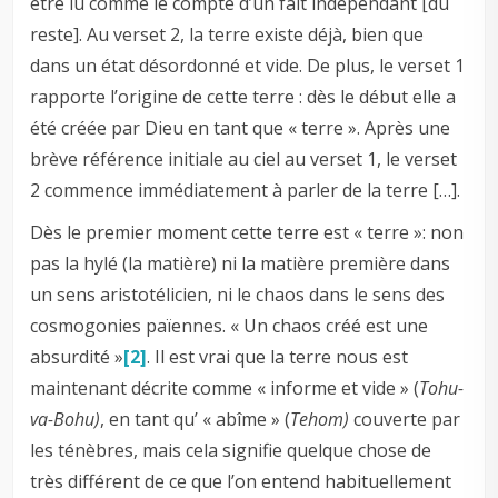
être lu comme le compte d’un fait indépendant [du
reste]. Au verset 2, la terre existe déjà, bien que
dans un état désordonné et vide. De plus, le verset 1
rapporte l’origine de cette terre : dès le début elle a
été créée par Dieu en tant que « terre ». Après une
brève référence initiale au ciel au verset 1, le verset
2 commence immédiatement à parler de la terre […].
Dès le premier moment cette terre est « terre »: non
pas la hylé (la matière) ni la matière première dans
un sens aristotélicien, ni le chaos dans le sens des
cosmogonies païennes. « Un chaos créé est une
absurdité »
[2]
. Il est vrai que la terre nous est
maintenant décrite comme « informe et vide » (
Tohu-
va-Bohu)
, en tant qu’ « abîme » (
Tehom)
couverte par
les ténèbres, mais cela signifie quelque chose de
très différent de ce que l’on entend habituellement