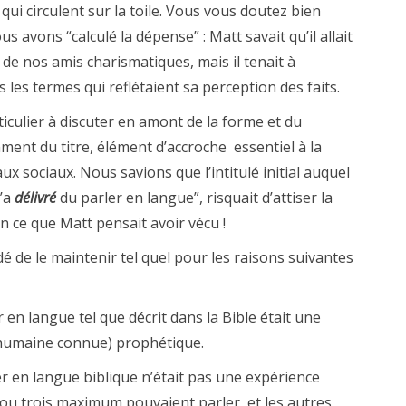
qui circulent sur la toile. Vous vous doutez bien
s avons “calculé la dépense” : Matt savait qu’il allait
de nos amis charismatiques, mais il tenait à
es termes qui reflétaient sa perception des faits.
iculier à discuter en amont de la forme et du
nt du titre, élément d’accroche essentiel à la
aux sociaux. Nous savions que l’intitulé initial auquel
’a
délivré
du parler en langue”, risquait d’attiser la
en ce que Matt pensait avoir vécu !
é de le maintenir tel quel pour les raisons suivantes
en langue tel que décrit dans la Bible était une
humaine connue) prophétique.
 en langue biblique n’était pas une expérience
 ou trois maximum pouvaient parler, et les autres