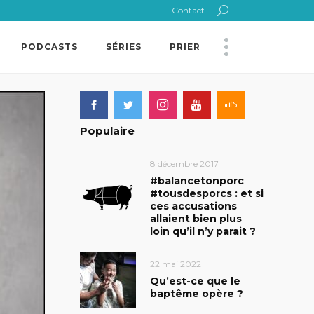
Contact
PODCASTS
SÉRIES
PRIER
Populaire
8 décembre 2017
#balancetonporc
#tousdesporcs : et si
ces accusations
allaient bien plus
loin qu’il n’y parait ?
22 mai 2022
Qu’est-ce que le
baptême opère ?