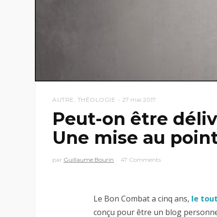
AUTRE
,
THÉOLOGIE
27 mai 2017
Peut-on être déliv
Une mise au poin
par
Guillaume Bourin
47 Comments
Le Bon Combat a cinq ans,
le tou
conçu pour être un blog personnel,