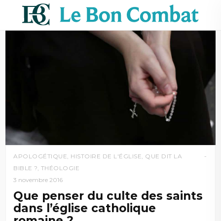
APOLOGÉTIQUE
,
HISTOIRE DE L'ÉGLISE
,
QUE DIT LA
BIBLE ?
,
THÉOLOGIE
3 novembre 2016
Que penser du culte des saints
dans l’église catholique
romaine ?