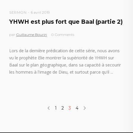
SERMON
6 avril 2019
YHWH est plus fort que Baal (partie 2)
par
Guillaume Bourin
0 Comments
Lors de la dernière prédication de cette série, nous avons
vu le prophète Elie montrer la supériorité de YHWH sur
Baal sur le plan géographique, dans sa capacité à secourir
les hommes à l'image de Dieu, et surtout parce qu'il
1
2
3
4