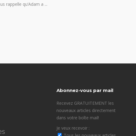
us rappelle qu’Adam a
Abonnez-vous par mail
Recevez GRATUITEMENT les
nouveaux articles directement
dans votre boîte mail!
Je veux recevoir :
es
Tous les nouveaux articles