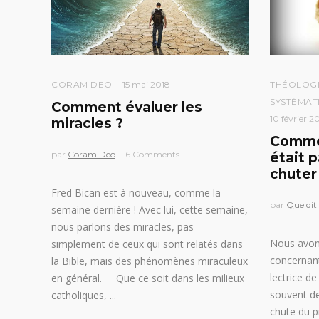
CORAM DEO
15 mai 2018
THÉOLOG
SYSTÉMAT
Comment évaluer les
10 février 2
miracles ?
Commen
par
Coram Deo
6 Comments
était p
chuter
Fred Bican est à nouveau, comme la
par
Que dit 
semaine dernière ! Avec lui, cette semaine,
nous parlons des miracles, pas
Nous avons
simplement de ceux qui sont relatés dans
concernant
la Bible, mais des phénomènes miraculeux
lectrice de
en général. Que ce soit dans les milieux
souvent de
catholiques,
chute du pr