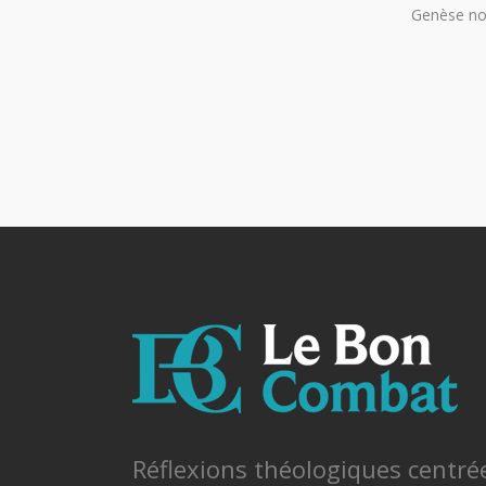
Genèse no
Réflexions théologiques centré