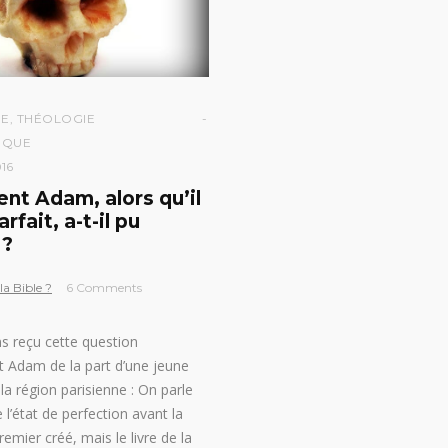
IE
,
THÉOLOGIE
IQUE
016
t Adam, alors qu’il
arfait, a-t-il pu
 ?
la Bible ?
6 Comments
 reçu cette question
 Adam de la part d’une jeune
 la région parisienne : On parle
 l’état de perfection avant la
emier créé, mais le livre de la