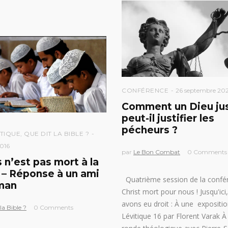
CONFÉRENCE
26 septembre 20
Comment un Dieu ju
peut-il justifier les
pécheurs ?
TIQUE
,
QUE DIT LA BIBLE ?
2016
par
Le Bon Combat
0 Comments
 n’est pas mort à la
» – Réponse à un ami
Quatrième session de la confé
man
Christ mort pour nous ! Jusqu'ici
avons eu droit : À une expositi
la Bible ?
0 Comments
Lévitique 16 par Florent Varak À