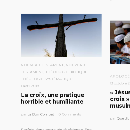
NOUVEAU TESTAMENT
,
NOUVEAU
TESTAMENT
,
THÉOLOGIE BIBLIQUE
,
APOLOGÉ
THÉOLOGIE SYSTÉMATIQUE
13 octobre 
1 avril 2018
« Jésus
La croix, une pratique
croix 
horrible et humiliante
musul
par
Le Bon Combat
0 Comments
par
Que dit 
Parfois dans notre vie chrétienne, l’on