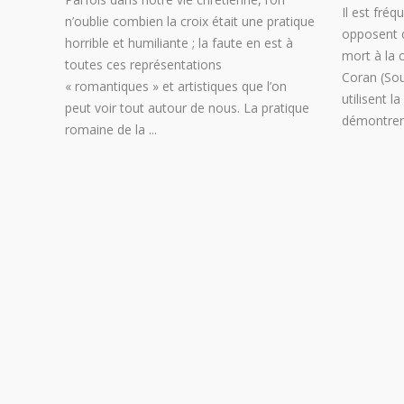
Il est fré
n’oublie combien la croix était une pratique
opposent q
horrible et humiliante ; la faute en est à
mort à la c
toutes ces représentations
Coran (Sou
« romantiques » et artistiques que l’on
utilisent l
peut voir tout autour de nous. La pratique
démontrer 
romaine de la