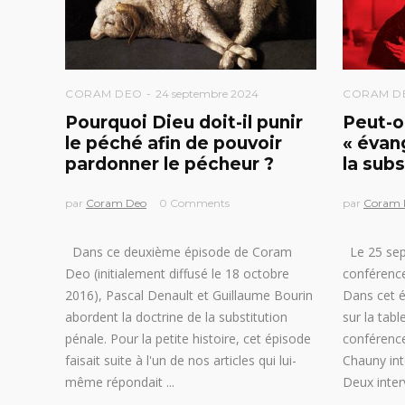
CORAM DEO
24 septembre 2024
CORAM D
Pourquoi Dieu doit-il punir
Peut-o
le péché afin de pouvoir
« évan
pardonner le pécheur ?
la subs
par
Coram Deo
0 Comments
par
Coram 
Dans ce deuxième épisode de Coram
Le 25 sept
Deo (initialement diffusé le 18 octobre
conférence
2016), Pascal Denault et Guillaume Bourin
Dans cet é
abordent la doctrine de la substitution
sur la tab
pénale. Pour la petite histoire, cet épisode
conférence
faisait suite à l'un de nos articles qui lui-
Chauny int
même répondait
Deux inte