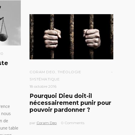
20
ste
CORAM DEO
,
THÉOLOGIE
SYSTÉMATIQUE
18 octobre 2016
Pourquoi Dieu doit-il
nécessairement punir pour
rence
pouvoir pardonner ?
, nous
on de
par
Coram Deo
0 Comments
 une table