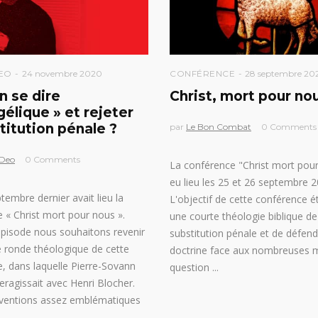
EO
24 novembre 2020
CONFÉRENCE
28 septembre 20
n se dire
Christ, mort pour no
gélique » et rejeter
titution pénale ?
par
Le Bon Combat
0 Comments
Deo
0 Comments
La conférence "Christ mort pou
eu lieu les 25 et 26 septembre 2
embre dernier avait lieu la
L'objectif de cette conférence éta
 « Christ mort pour nous ».
une courte théologie biblique de
pisode nous souhaitons revenir
substitution pénale et de défend
le ronde théologique de cette
doctrine face aux nombreuses 
, dans laquelle Pierre-Sovann
question
eragissait avec Henri Blocher.
rventions assez emblématiques