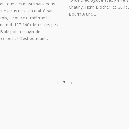
ronde théologique avec Pierre-
quent que des musulmans nous
Chauny, Henri Blocher, et Guill
ue Jésus n'est en réalité par
Bourin À une
roix, selon ce qu'affirme le
rate 4, 157-160). Mais très peu
a Bible pour essayer de
ce point ! C'est pourtant
1
2