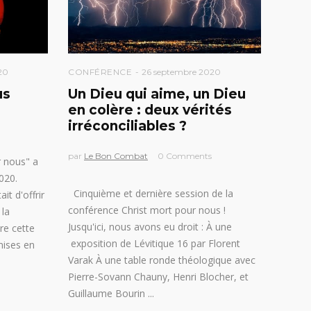
20
CONFÉRENCE
26 septembre 2020
us
Un Dieu qui aime, un Dieu
en colère : deux vérités
irréconciliables ?
par
Le Bon Combat
0 Comments
r nous" a
020.
Cinquième et dernière session de la
it d'offrir
conférence Christ mort pour nous !
 la
Jusqu'ici, nous avons eu droit : À une
re cette
exposition de Lévitique 16 par Florent
mises en
Varak À une table ronde théologique avec
Pierre-Sovann Chauny, Henri Blocher, et
Guillaume Bourin