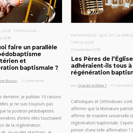
LOGIE
,
THÉOLOGIE
PATRISTIQUE
,
QUE DIT LA BIBLE
e 2018
THÉOLOGIE
i faire un parallèle
11 novembre 2015
 pédobaptisme
Les Pères de l’Église
térien et
adhéraient-ils tous à 
ration baptismale ?
régénération baptis
me Bourin
3 Comments
par
Que dit la Bible ?
0 Comment
 dernière, je publiais 10 raisons
Catholiques et Orthodoxes sont
elles je ne suis toujours pas
affirmer que la littérature patris
par la position pédobaptiste.
affirme de manière universelle l
ernières d’entre elles touchaient
régénération baptismale. Cepen
ion de la régénération
penser d'une telle affirmation ?
 et, au vu des réactions, je