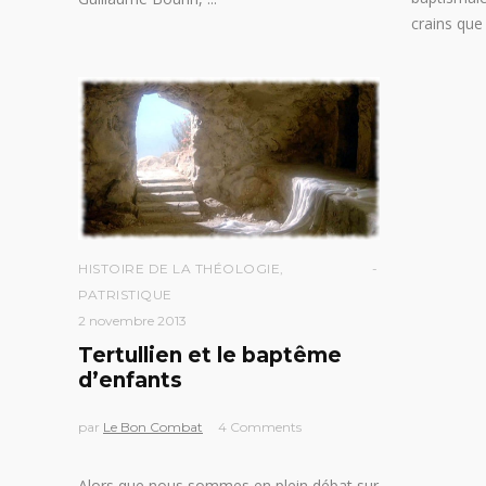
crains qu
HISTOIRE DE LA THÉOLOGIE
,
PATRISTIQUE
2 novembre 2013
Tertullien et le baptême
d’enfants
par
Le Bon Combat
4 Comments
Alors que nous sommes en plein débat sur