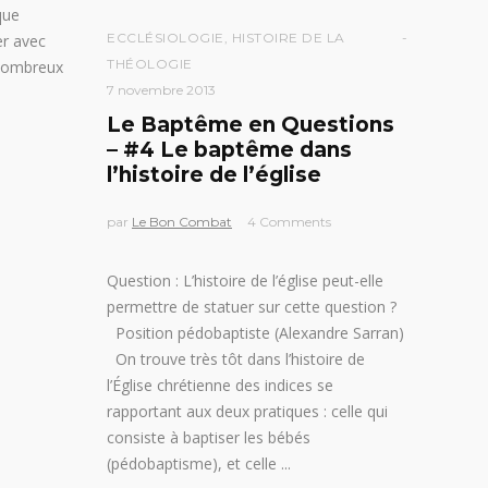
que
ECCLÉSIOLOGIE
,
HISTOIRE DE LA
er avec
THÉOLOGIE
 nombreux
7 novembre 2013
Le Baptême en Questions
– #4 Le baptême dans
l’histoire de l’église
par
Le Bon Combat
4 Comments
Question : L’histoire de l’église peut-elle
permettre de statuer sur cette question ?
Position pédobaptiste (Alexandre Sarran)
On trouve très tôt dans l’histoire de
l’Église chrétienne des indices se
rapportant aux deux pratiques : celle qui
consiste à baptiser les bébés
(pédobaptisme), et celle