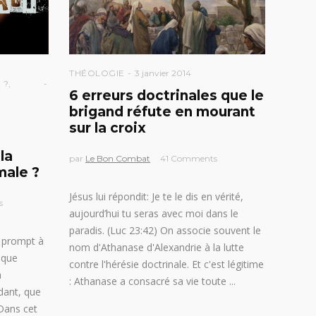
THÉOLOGIE
3 janvier 2014
 ?
,
6 erreurs doctrinales que le
brigand réfute en mourant
sur la croix
la
par
Le Bon Combat
41 Comments
male ?
Jésus lui répondit: Je te le dis en vérité,
s
aujourd’hui tu seras avec moi dans le
paradis. (Luc 23:42) On associe souvent le
 prompt à
nom d'Athanase d'Alexandrie à la lutte
tique
contre l'hérésie doctrinale. Et c'est légitime
a
: Athanase a consacré sa vie toute
dant, que
 Dans cet