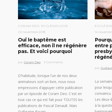
CORAM DEO
,
ECCLÉSIOLOGIE
ECCLÉSIO
20 novembre 2018
14 novembr
Oui le baptême est
Pourquo
efficace, non il ne régénère
entre
pas. Et voici pourquoi
presby
régéné
par
Coram Deo
5 Comments
par
Guillau
D'habitude, lorsque l'un de nos deux
La semaine
animateurs sort un livre, nous nous
pour lesqu
empressons d'appuyer cette publication
convaincu 
par un épisode de Coram Deo. C'est en
Les deux d
tout cas ce qui est fait pour TOUTES les
à la quest
publications de Pascal Denault. Mais
baptismale
Guillaume Bourin,